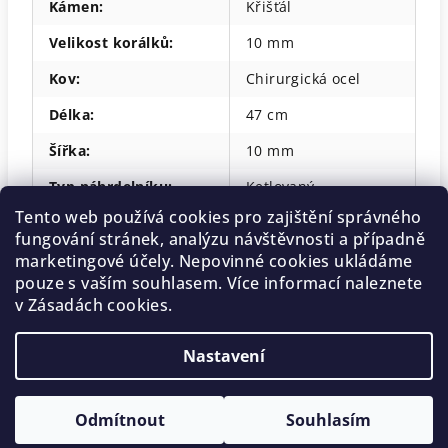
Kámen
:
Křišťál
Velikost korálků
:
10 mm
Kov
:
Chirurgická ocel
Délka
:
47 cm
Šířka
:
10 mm
Typ náhrdelníku
:
Ketlovaný
Tento web používá cookies pro zajištění správného
fungování stránek, analýzu návštěvnosti a případně
marketingové účely. Nepovinné cookies ukládáme
Z
pouze s vaším souhlasem. Více informací naleznete
Copyright 2026
Gemterra.cz
. Všechna práva vyhrazena.
á
Upravit nastavení cookies
v Zásadách cookies.
p
Vytvořil Shoptet
a
Nastavení
t
í
Odmítnout
Souhlasím