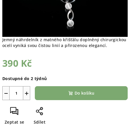
Jemný náhrdelník z matného křišťálu doplněný chirurgickou
ocelí vyniká svou čistou linií a přirozenou elegancí.
390 Kč
Měrná
Dostupné do 2 týdnů
cena:
−
+
Do košíku
Zeptat se
Sdílet