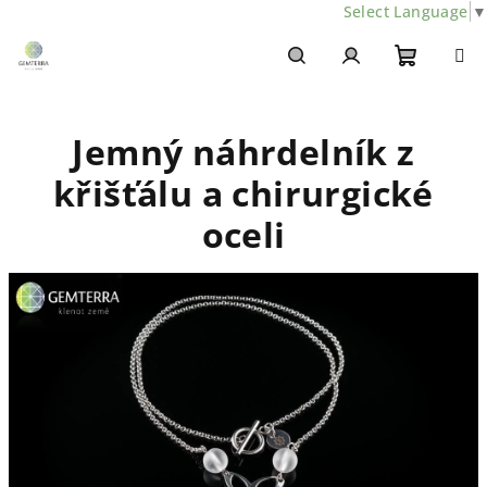
Select Language
▼
Přejít
na
obsah
Nákupn
Hledat
Přihlášení
Jemný náhrdelník z
košík
křišťálu a chirurgické
oceli