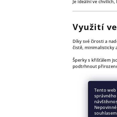
Je ideální ve chvílích
Využití v
Díky své čirosti a na
čistě, minimalisticky 
Šperky s křišťálem js
podtrhnout přirozeno
Tento web 
správného 
návštěvnos
Z
Nepovinné
á
souhlasem.