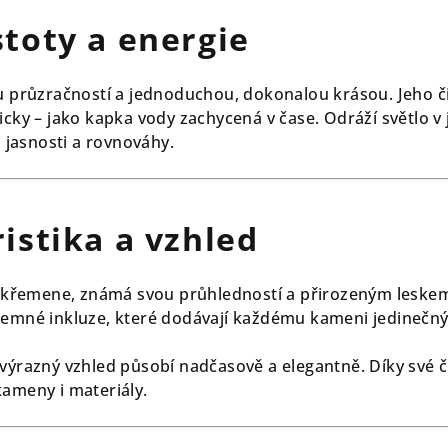
toty a energie
ou průzračností a jednoduchou, dokonalou krásou. Jeho č
icky – jako kapka vody zachycená v čase. Odráží světlo v
, jasnosti a rovnováhy.
istika a vzhled
da křemene, známá svou průhledností a přirozeným leske
jemné inkluze, které dodávají každému kameni jedinečný
 výrazný vzhled působí nadčasově a elegantně. Díky své 
kameny i materiály.