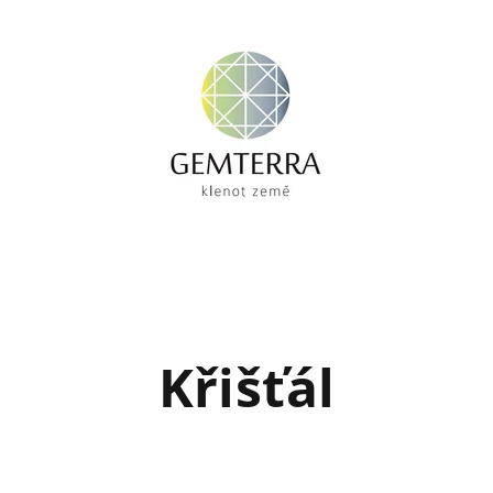
Křišťál