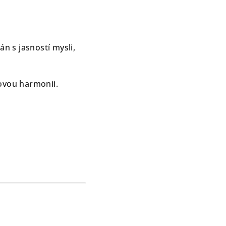
án s jasností mysli,
kovou harmonii.