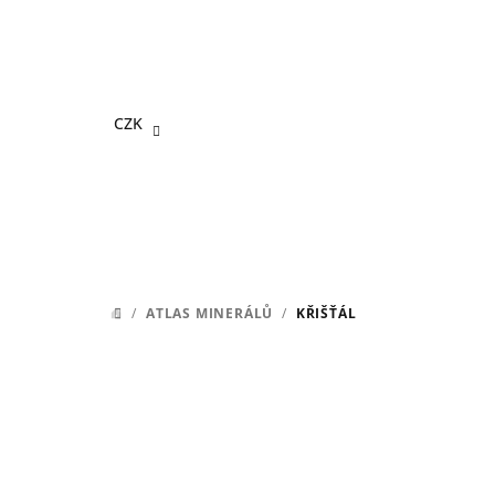
Přejít
na
obsah
CZK
/
ATLAS MINERÁLŮ
/
KŘIŠŤÁL
DOMŮ