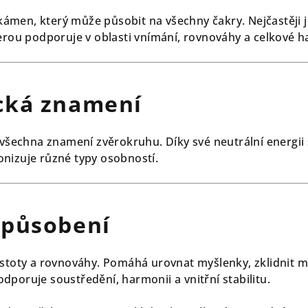
í kámen, který může působit na všechny čakry. Nejčastěji 
terou podporuje v oblasti vnímání, rovnováhy a celkové 
cká znamení
o všechna znamení zvěrokruhu. Díky své neutrální energii
nizuje různé typy osobností.
 působení
stoty a rovnováhy. Pomáhá urovnat myšlenky, zklidnit my
poruje soustředění, harmonii a vnitřní stabilitu.