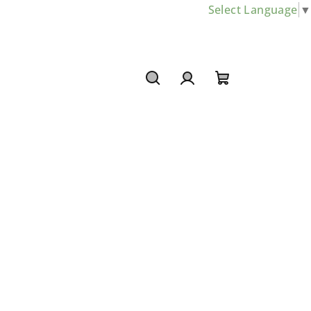
Select Language
▼
Hledat
Přihlášení
Nákupní
košík