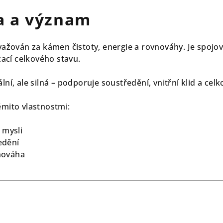
a a význam
ovažován za kámen čistoty, energie a rovnováhy. Je spojov
ací celkového stavu.
lní, ale silná – podporuje soustředění, vnitřní klid a cel
ěmito vlastnostmi:
 mysli
edění
nováha