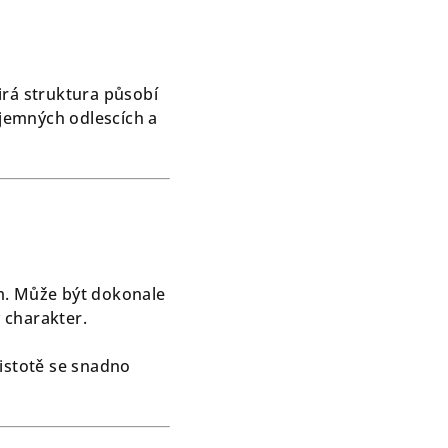
irá struktura působí
 jemných odlescích a
m. Může být dokonale
 charakter.
čistotě se snadno