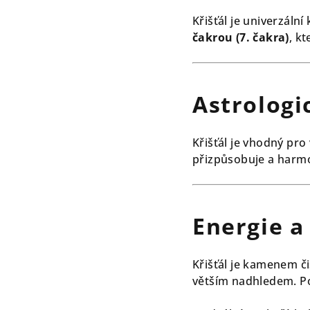
Křišťál je univerzáln
čakrou (7. čakra)
, k
Astrologi
Křišťál je vhodný pr
přizpůsobuje a harmo
Energie a
Křišťál je kamenem či
větším nadhledem. Pod