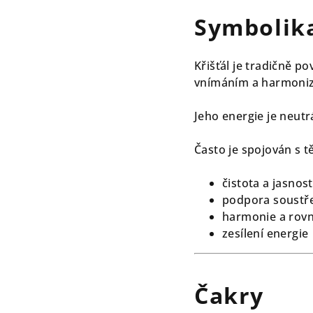
Symbolik
Křišťál je tradičně p
vnímáním a harmoniz
Jeho energie je neutrá
Často je spojován s t
čistota a jasnost
podpora soustř
harmonie a rov
zesílení energie
Čakry