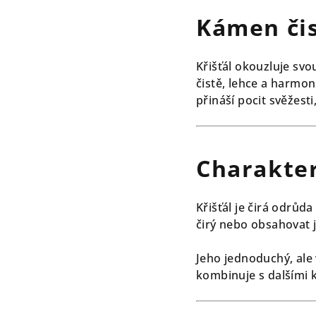
Kámen čis
Křišťál okouzluje sv
čistě, lehce a harmon
přináší pocit svěžesti
Charakter
Křišťál je čirá odrů
čirý nebo obsahovat 
Jeho jednoduchý, ale
kombinuje s dalšími 