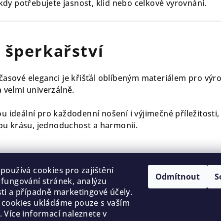
, kdy potřebujete jasnost, klid nebo celkové vyrovnání.
e šperkařství
dčasové eleganci je křišťál oblíbeným materiálem pro vý
a velmi univerzálně.
ou ideální pro každodenní nošení i výjimečné příležitosti,
u krásu, jednoduchost a harmonii.
používá cookies pro zajištění
Předchozí článek
Další článek
Odmítnout
S
fungování stránek, analýzu
ti a případně marketingové účely.
 cookies ukládáme pouze s vaším
Copyright 2026
cookies
 Více informací naleznete v