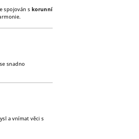
je spojován s
korunní
harmonie.
 se snadno
sl a vnímat věci s