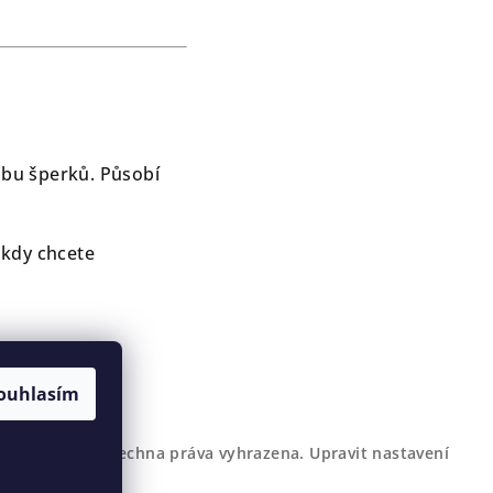
robu šperků. Působí
 kdy chcete
ouhlasím
Gemterra.cz
. Všechna práva vyhrazena.
Upravit nastavení