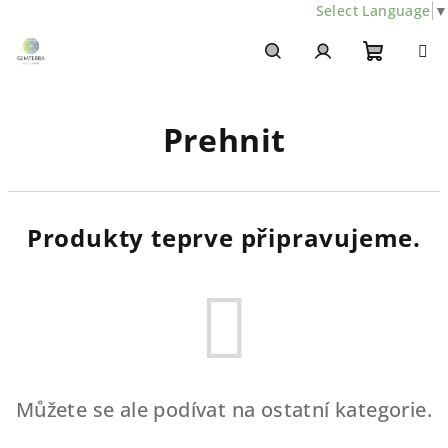
Select Language
▼
Přejít
na
obsah
Nákupn
Hledat
Přihlášení
Prehnit
košík
Produkty teprve připravujeme.
Můžete se ale podívat na ostatní kategorie.