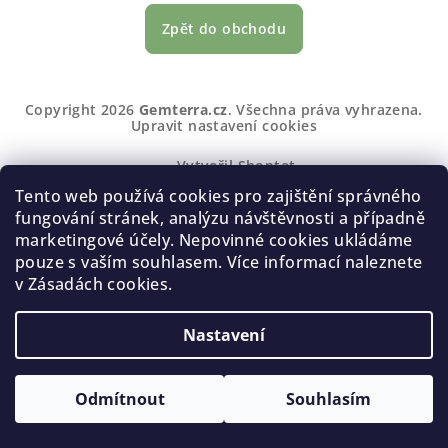
Zpět do obchodu
Z
Copyright 2026
Gemterra.cz
. Všechna práva vyhrazena.
á
Upravit nastavení cookies
p
Vytvořil Shoptet
a
Tento web používá cookies pro zajištění správného
t
fungování stránek, analýzu návštěvnosti a případně
í
marketingové účely. Nepovinné cookies ukládáme
pouze s vaším souhlasem. Více informací naleznete
v Zásadách cookies.
Nastavení
Odmítnout
Souhlasím