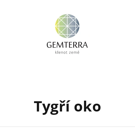
O
Tygří oko