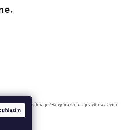
me.
Gemterra.cz
. Všechna práva vyhrazena.
Upravit nastavení
ouhlasím