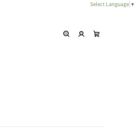
Select Language
▼
Hledat
Přihlášení
Nákupní
košík