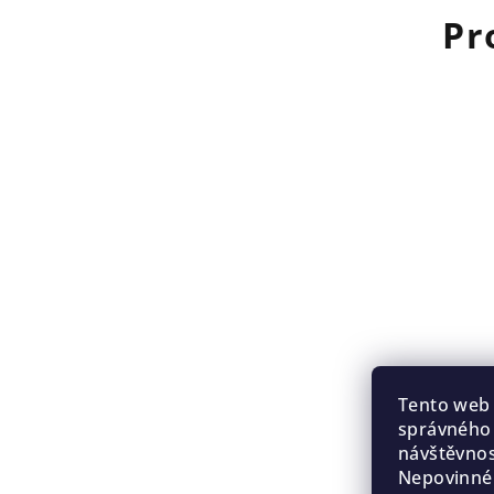
Pr
Z
Tento web 
á
správného 
návštěvnos
p
Nepovinné