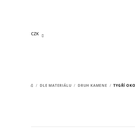
Přejít
na
obsah
CZK
/
DLE MATERIÁLU
/
DRUH KAMENE
/
TYGŘÍ OK
DOMŮ