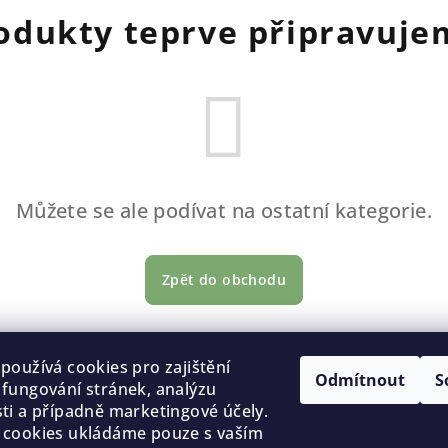
odukty teprve připravuje
Můžete se ale podívat na ostatní kategorie.
Zpět do obchodu
Copyright 2026
používá cookies pro zajištění
cookies
Odmítnout
S
fungování stránek, analýzu
ti a případně marketingové účely.
 cookies ukládáme pouze s vaším