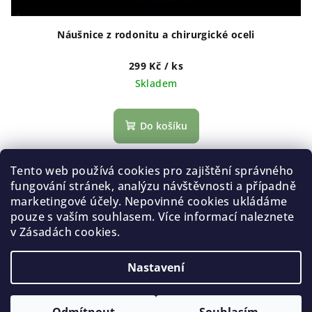
t
ů
Náušnice z rodonitu a chirurgické oceli
299 Kč
/ ks
Skladem
Do košíku
Tento web používá cookies pro zajištění správného
1
položek celkem
O
fungování stránek, analýzu návštěvnosti a případně
v
marketingové účely. Nepovinné cookies ukládáme
Z
l
pouze s vaším souhlasem. Více informací naleznete
Copyright 2026
Gemterra.cz
. Všechna práva vyhrazena.
á
Upravit nastavení cookies
á
v Zásadách cookies.
p
d
Vytvořil Shoptet
a
a
Nastavení
c
t
í
í