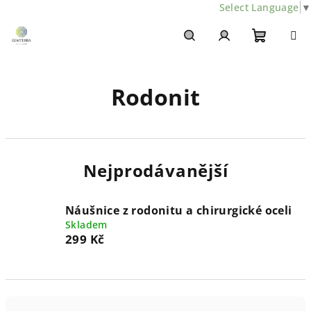
Select Language
▼
Přejít
na
obsah
Nákupn
Hledat
Přihlášení
Rodonit
košík
Nejprodávanější
Náušnice z rodonitu a chirurgické oceli
Skladem
299 Kč
Ř