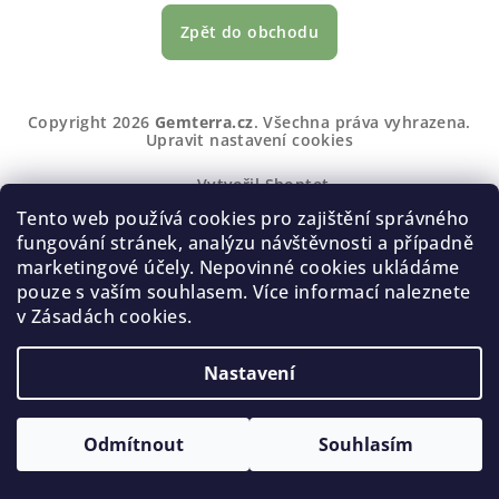
Zpět do obchodu
Z
Copyright 2026
Gemterra.cz
. Všechna práva vyhrazena.
á
Upravit nastavení cookies
p
Vytvořil Shoptet
a
Tento web používá cookies pro zajištění správného
t
fungování stránek, analýzu návštěvnosti a případně
í
marketingové účely. Nepovinné cookies ukládáme
pouze s vaším souhlasem. Více informací naleznete
v Zásadách cookies.
Nastavení
Odmítnout
Souhlasím