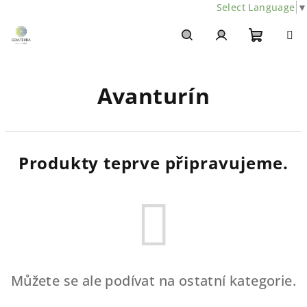
Select Language
▼
Přejít
na
obsah
Nákupn
Hledat
Přihlášení
Avanturín
košík
Produkty teprve připravujeme.
Můžete se ale podívat na ostatní kategorie.