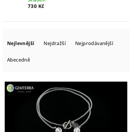
730 Kč
Ř
a
Nejlevnější
Nejdražší
Nejprodávanější
z
e
Abecedně
n
í
V
p
ý
r
p
o
i
d
s
u
p
k
r